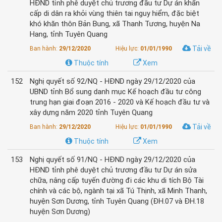
HĐND tỉnh phê duyệt chủ trương đầu tư Dự án khẩn
cấp di dân ra khỏi vùng thiên tai nguy hiểm, đặc biệt
khó khăn thôn Bản Bung, xã Thanh Tương, huyện Na
Hang, tỉnh Tuyên Quang
Tải về
Ban hành:
29/12/2020
Hiệu lực:
01/01/1990
Thuộc tính
Xem
152
Nghị quyết số 92/NQ - HĐND ngày 29/12/2020 của
UBND tỉnh Bổ sung danh mục Kế hoạch đầu tư công
trung hạn giai đoạn 2016 - 2020 và Kế hoạch đầu tư và
xây dựng năm 2020 tỉnh Tuyên Quang
Tải về
Ban hành:
29/12/2020
Hiệu lực:
01/01/1990
Thuộc tính
Xem
153
Nghị quyết số 91/NQ - HĐND ngày 29/12/2020 của
HĐND tỉnh phê duyệt chủ trương đầu tư Dự án sửa
chữa, nâng cấp tuyến đường đi các khu di tích Bộ Tài
chính và các bộ, ngành tại xã Tú Thịnh, xã Minh Thanh,
huyện Sơn Dương, tỉnh Tuyên Quang (ĐH.07 và ĐH.18
huyện Sơn Dương)