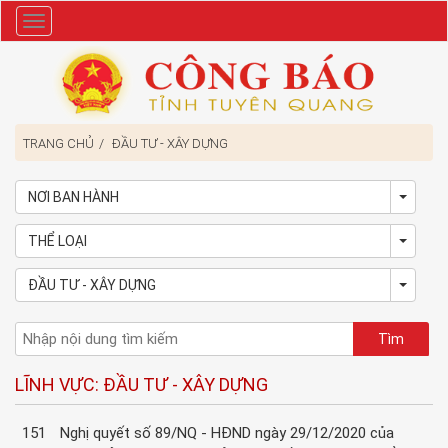
Danh
mục
TRANG CHỦ
ĐẦU TƯ - XÂY DỰNG
NƠI BAN HÀNH
Toggl
THỂ LOẠI
Toggl
ĐẦU TƯ - XÂY DỰNG
Toggl
LĨNH VỰC: ĐẦU TƯ - XÂY DỰNG
151
Nghị quyết số 89/NQ - HĐND ngày 29/12/2020 của