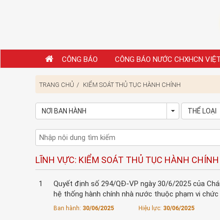
CÔNG BÁO
CÔNG BÁO NƯỚC CHXHCN VIỆ
TRANG CHỦ
KIỂM SOÁT THỦ TỤC HÀNH CHÍNH
NƠI BAN HÀNH
THỂ LOẠI
Toggle Dropd
LĨNH VỰC: KIỂM SOÁT THỦ TỤC HÀNH CHÍNH
1
Quyết định số 294/QĐ-VP ngày 30/6/2025 của Chánh
hệ thống hành chính nhà nước thuộc phạm vi chức 
Ban hành:
30/06/2025
Hiệu lực:
30/06/2025