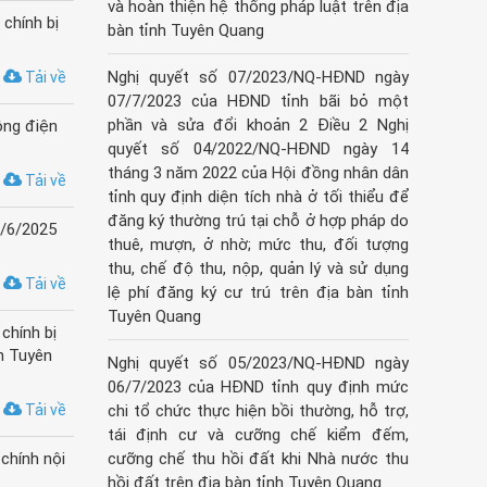
và hoàn thiện hệ thống pháp luật trên địa
chính bị
bàn tỉnh Tuyên Quang
Nghị quyết số 07/2023/NQ-HĐND ngày
Tải về
07/7/2023 của HĐND tỉnh bãi bỏ một
phần và sửa đổi khoản 2 Điều 2 Nghị
ông điện
quyết số 04/2022/NQ-HĐND ngày 14
tháng 3 năm 2022 của Hội đồng nhân dân
Tải về
tỉnh quy định diện tích nhà ở tối thiểu để
đăng ký thường trú tại chỗ ở hợp pháp do
9/6/2025
thuê, mượn, ở nhờ; mức thu, đối tượng
thu, chế độ thu, nộp, quản lý và sử dụng
Tải về
lệ phí đăng ký cư trú trên địa bàn tỉnh
Tuyên Quang
chính bị
h Tuyên
Nghị quyết số 05/2023/NQ-HĐND ngày
06/7/2023 của HĐND tỉnh quy định mức
Tải về
chi tổ chức thực hiện bồi thường, hỗ trợ,
tái định cư và cưỡng chế kiểm đếm,
chính nội
cưỡng chế thu hồi đất khi Nhà nước thu
hồi đất trên địa bàn tỉnh Tuyên Quang