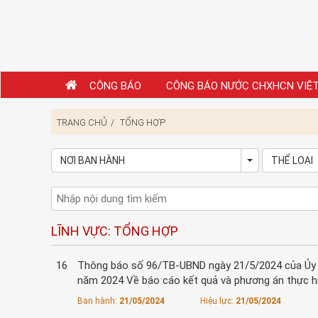
CÔNG BÁO
CÔNG BÁO NƯỚC CHXHCN VIỆ
TRANG CHỦ
TỔNG HỢP
NƠI BAN HÀNH
THỂ LOẠI
Toggle Dropd
LĨNH VỰC: TỔNG HỢP
16
Thông báo số 96/TB-UBND ngày 21/5/2024 của Ủy ba
năm 2024 Về báo cáo kết quả và phương án thực hiệ
Ban hành:
21/05/2024
Hiệu lực:
21/05/2024