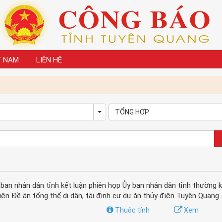
T NAM
LIÊN HỆ
TỔNG HỢP
own
Toggle Dropdown
n nhân dân tỉnh kết luận phiên họp Ủy ban nhân dân tỉnh thường k
n Đề án tổng thể di dân, tái định cư dự án thủy điện Tuyên Quang
Thuộc tính
Xem