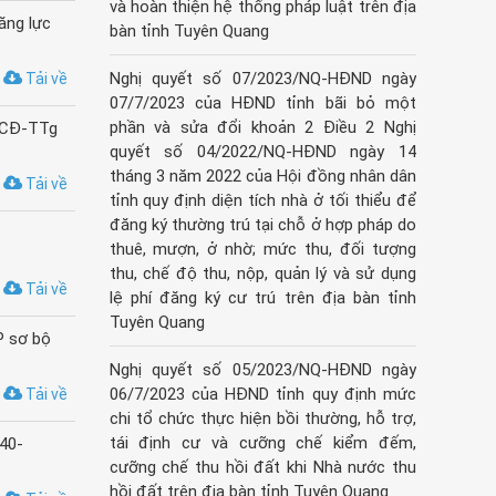
và hoàn thiện hệ thống pháp luật trên địa
ăng lực
bàn tỉnh Tuyên Quang
Nghị quyết số 07/2023/NQ-HĐND ngày
Tải về
07/7/2023 của HĐND tỉnh bãi bỏ một
phần và sửa đổi khoản 2 Điều 2 Nghị
6/CĐ-TTg
quyết số 04/2022/NQ-HĐND ngày 14
tháng 3 năm 2022 của Hội đồng nhân dân
Tải về
tỉnh quy định diện tích nhà ở tối thiểu để
đăng ký thường trú tại chỗ ở hợp pháp do
thuê, mượn, ở nhờ; mức thu, đối tượng
thu, chế độ thu, nộp, quản lý và sử dụng
Tải về
lệ phí đăng ký cư trú trên địa bàn tỉnh
Tuyên Quang
P sơ bộ
Nghị quyết số 05/2023/NQ-HĐND ngày
06/7/2023 của HĐND tỉnh quy định mức
Tải về
chi tổ chức thực hiện bồi thường, hỗ trợ,
tái định cư và cưỡng chế kiểm đếm,
40-
cưỡng chế thu hồi đất khi Nhà nước thu
hồi đất trên địa bàn tỉnh Tuyên Quang