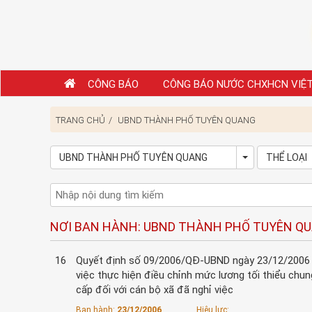
CÔNG BÁO
CÔNG BÁO NƯỚC CHXHCN VIỆ
TRANG CHỦ
UBND THÀNH PHỐ TUYÊN QUANG
UBND THÀNH PHỐ TUYÊN QUANG
THỂ LOẠI
Toggle Dropd
NƠI BAN HÀNH: UBND THÀNH PHỐ TUYÊN Q
16
Quyết định số 09/2006/QĐ-UBND ngày 23/12/2006 
việc thực hiện điều chỉnh mức lương tối thiểu chung
cấp đối với cán bộ xã đã nghỉ việc
Ban hành:
23/12/2006
Hiệu lực: