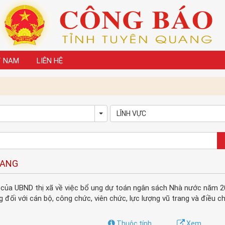
T NAM
LIÊN HỆ
LĨNH VỰC
own
Toggle Dropdown
UANG
của UBND thị xã về việc bổ ung dự toán ngân sách Nhà nước năm 
 đối với cán bộ, công chức, viên chức, lực lượng vũ trang và điều ch
Thuộc tính
Xem