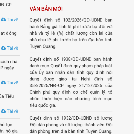
/NĐ-CP
VĂN BẢN MỚI
Tải về
Quyết định số 102/2026/QĐ-UBND ban
hành Bảng giá tính lệ phí trước bạ đối với
oạt động
nhà và tỷ lệ (%) chất lượng còn lại của
nhà chịu lệ phí trước bạ trên địa bàn tỉnh
Tuyên Quang.
Tải về
Quyết định số 1938/QĐ-UBND ban hành
 sách nhà
danh mục Quyết định quy phạm pháp luật
CP ngày
của Ủy ban nhân dân tỉnh quy định nội
dung được giao tại Nghị định số
Tải về
358/2025/NĐ-CP ngày 31/12/2025 của
Chính phủ quy định cơ chế quản lý, tổ
ủa Tiểu
chức thực hiện các chương trình mục
.
tiêu quốc gia.
Tải về
Quyết định số 1932/QĐ-UBND số lượng
hủ tục
Đội dân phòng và số lượng thành viên Đội
n, hộ gia
dân phòng trên địa bàn tỉnh Tuyên Quang.