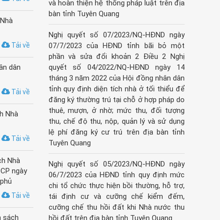
và hoàn thiện hệ thống pháp luật trên địa
bàn tỉnh Tuyên Quang
 Nhà
Nghị quyết số 07/2023/NQ-HĐND ngày
Tải về
07/7/2023 của HĐND tỉnh bãi bỏ một
phần và sửa đổi khoản 2 Điều 2 Nghị
ân dân
quyết số 04/2022/NQ-HĐND ngày 14
tháng 3 năm 2022 của Hội đồng nhân dân
tỉnh quy định diện tích nhà ở tối thiểu để
Tải về
đăng ký thường trú tại chỗ ở hợp pháp do
thuê, mượn, ở nhờ; mức thu, đối tượng
ch Nhà
thu, chế độ thu, nộp, quản lý và sử dụng
lệ phí đăng ký cư trú trên địa bàn tỉnh
Tải về
Tuyên Quang
ch Nhà
Nghị quyết số 05/2023/NQ-HĐND ngày
-CP ngày
06/7/2023 của HĐND tỉnh quy định mức
 phủ
chi tổ chức thực hiện bồi thường, hỗ trợ,
Tải về
tái định cư và cưỡng chế kiểm đếm,
cưỡng chế thu hồi đất khi Nhà nước thu
n sách
hồi đất trên địa bàn tỉnh Tuyên Quang