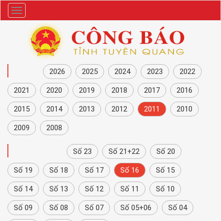
Danh
mục
NĂM
2026
2025
2024
2023
2022
2021
2020
2019
2018
2017
2016
2015
2014
2013
2012
2011
2010
2009
2008
CÔNG BÁO
Số 23
Số 21+22
Số 20
Số 19
Số 18
Số 17
Số 16
Số 15
Số 14
Số 13
Số 12
Số 11
Số 10
Số 09
Số 08
Số 07
Số 05+06
Số 04