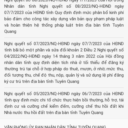
Nghị quyết số 08/2023/NQ-HĐND ngày 7/7/2023 của Hội đồng
Nhân dân tỉnh Nghị quyết số 08/2023/NQ-HĐND ngày
07/7/2023 của HĐND tỉnh Quy định định mức phân bổ kinh phí
bảo đảm cho công tác xây dựng văn bản quy phạm pháp luật
và hoàn thiện hệ thống pháp luật trên địa bàn tỉnh Tuyên
Quang
Nghị quyết số 07/2023/NQ-HĐND ngày 07/7/2023 của HĐND
tỉnh bãi bỏ một phần và sửa đổi khoản 2 Điều 2 Nghị quyết số
04/2022/NQ-HĐND ngày 14 tháng 3 năm 2022 của Hội đồng
nhân dân tỉnh quy định diện tích nhà ở tối thiểu để đăng ký
thường trú tại chỗ ở hợp pháp do thuê, mượn, ở nhờ; mức thu,
đối tượng thu, chế độ thu, nộp, quản lý và sử dụng lệ phí đăng
ký cư trú trên địa bàn tỉnh Tuyên Quang
Nghị quyết số 05/2023/NQ-HĐND ngày 06/7/2023 của HĐND
tỉnh quy định mức chi tổ chức thực hiện bồi thường, hỗ trợ, tái
định cư và cưỡng chế kiểm đếm, cưỡng chế thu hồi đất khi
Nhà nước thu hồi đất trên địa bàn tỉnh Tuyên Quang
VĂN PHÒNG ỦY BAN NHÂN DÂN TỈNH TUYÊN QUANG