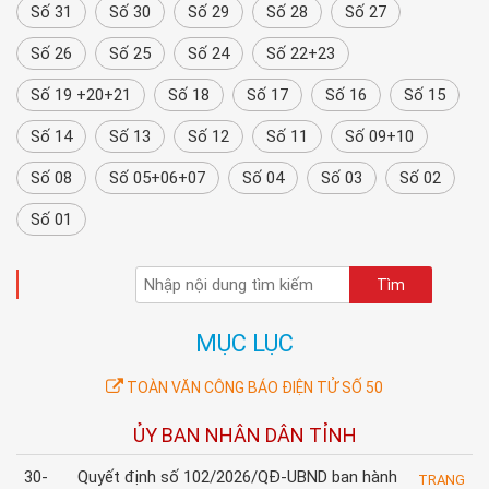
Số 31
Số 30
Số 29
Số 28
Số 27
Số 26
Số 25
Số 24
Số 22+23
Số 19 +20+21
Số 18
Số 17
Số 16
Số 15
Số 14
Số 13
Số 12
Số 11
Số 09+10
Số 08
Số 05+06+07
Số 04
Số 03
Số 02
Số 01
TÌM KIẾM
MỤC LỤC
TOÀN VĂN CÔNG BÁO ĐIỆN TỬ SỐ 50
ỦY BAN NHÂN DÂN TỈNH
30-
Quyết định số 102/2026/QĐ-UBND ban hành
TRANG