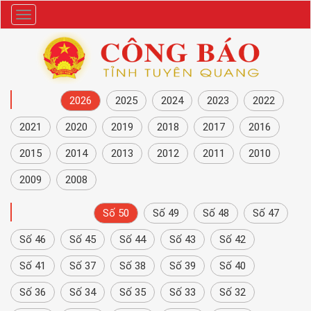
Danh
mục
NĂM
2026
2025
2024
2023
2022
2021
2020
2019
2018
2017
2016
2015
2014
2013
2012
2011
2010
2009
2008
CÔNG BÁO
Số 50
Số 49
Số 48
Số 47
Số 46
Số 45
Số 44
Số 43
Số 42
Số 41
Số 37
Số 38
Số 39
Số 40
Số 36
Số 34
Số 35
Số 33
Số 32