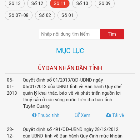
Số 13
Số 12
Số 11
Số 10
Số 09
Số 07+08
Số 02
Số 01
TÌM KIẾM
MỤC LỤC
ỦY BAN NHÂN DÂN TỈNH
05-
Quyết định số 01/2013/QĐ-UBND ngày
01-
05/01/2013 của UBND tỉnh về Ban hành Quy chế
2013
quản lý khai thác, bảo vệ và phát triển nguồn lợi
thuỷ sản ở các vùng nước trên địa bàn tỉnh
Tuyên Quang
Thuộc tính
Xem
Tải về
28-
Quyết định số 491/QĐ-UBND ngày 28/12/2012
12-
của UBND tỉnh về Ban hành Quy định mức khoán