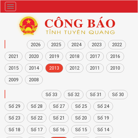
Danh
mục
NĂM
2026
2025
2024
2023
2022
2021
2020
2019
2018
2017
2016
2015
2014
2013
2012
2011
2010
2009
2008
CÔNG BÁO
Số 33
Số 32
Số 31
Số 30
Số 29
Số 28
Số 27
Số 25
Số 24
Số 23
Số 22
Số 21
Số 20
Số 19
Số 18
Số 17
Số 16
Số 15
Số 14