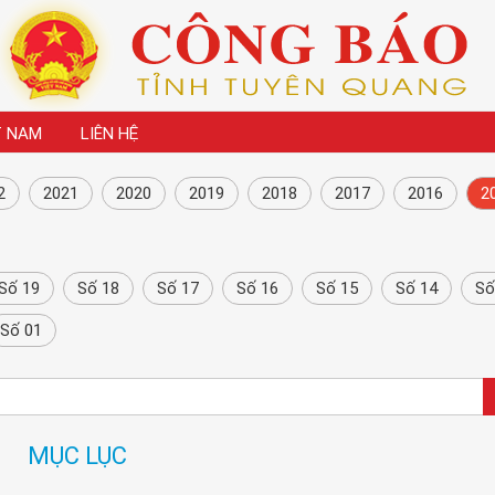
T NAM
LIÊN HỆ
2
2021
2020
2019
2018
2017
2016
2
Số 19
Số 18
Số 17
Số 16
Số 15
Số 14
Số
Số 01
MỤC LỤC