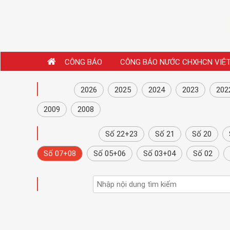
CÔNG BÁO
CÔNG BÁO NƯỚC CHXHCN VIỆ
NĂM
2026
2025
2024
2023
202
2009
2008
CÔNG BÁO
Số 22+23
Số 21
Số 20
Số 07+08
Số 05+06
Số 03+04
Số 02
TÌM KIẾM