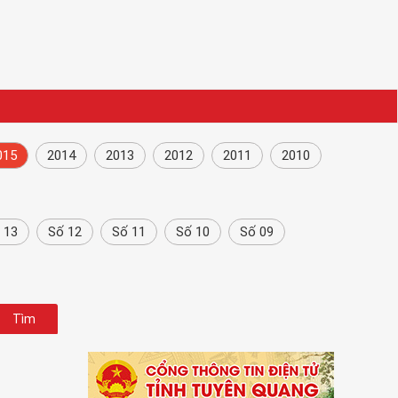
015
2014
2013
2012
2011
2010
 13
Số 12
Số 11
Số 10
Số 09