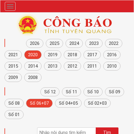
Danh
mục
NĂM
2026
2025
2024
2023
2022
2021
2020
2019
2018
2017
2016
2015
2014
2013
2012
2011
2010
2009
2008
CÔNG BÁO
Số 12
Số 11
Số 10
Số 09
Số 08
Số 06+07
Số 04+05
Số 02+03
Số 01
TÌM KIẾM