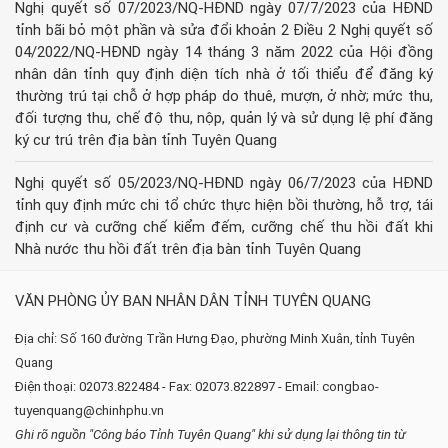
Nghị quyết số 07/2023/NQ-HĐND ngày 07/7/2023 của HĐND
tỉnh bãi bỏ một phần và sửa đổi khoản 2 Điều 2 Nghị quyết số
04/2022/NQ-HĐND ngày 14 tháng 3 năm 2022 của Hội đồng
nhân dân tỉnh quy định diện tích nhà ở tối thiểu để đăng ký
thường trú tại chỗ ở hợp pháp do thuê, mượn, ở nhờ; mức thu,
đối tượng thu, chế độ thu, nộp, quản lý và sử dụng lệ phí đăng
ký cư trú trên địa bàn tỉnh Tuyên Quang
Nghị quyết số 05/2023/NQ-HĐND ngày 06/7/2023 của HĐND
tỉnh quy định mức chi tổ chức thực hiện bồi thường, hỗ trợ, tái
định cư và cưỡng chế kiểm đếm, cưỡng chế thu hồi đất khi
Nhà nước thu hồi đất trên địa bàn tỉnh Tuyên Quang
VĂN PHÒNG ỦY BAN NHÂN DÂN TỈNH TUYÊN QUANG
Địa chỉ: Số 160 đường Trần Hưng Đạo, phường Minh Xuân, tỉnh Tuyên
Quang
Điện thoại: 02073.822484 - Fax: 02073.822897 - Email: congbao-
tuyenquang@chinhphu.vn
Ghi rõ nguồn "Công báo Tỉnh Tuyên Quang" khi sử dụng lại thông tin từ