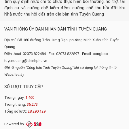
tỉnh quy định mức chi tổ chức thực hiện bồi thường, hỗ trợ, tái
định cư và cưỡng chế kiểm đếm, cưỡng chế thu hồi đất khi
Nhà nước thu hồi đất trên địa bàn tỉnh Tuyên Quang
VĂN PHÒNG ỦY BAN NHÂN DÂN TỈNH TUYÊN QUANG
Địa chỉ: Số 160 đường Trần Hưng Đạo, phường Minh Xuân, tỉnh Tuyên
Quang
Điện thoại: 02073.822484 - Fax: 02073.822897 - Email: congbao-
tuyenquang@chinhphu.vn
Ghi rõ nguồn "Công báo Tỉnh Tuyên Quang" khi sử dụng lại thông tin từ
Website này
SỐ LƯỢT TRUY CẬP
Trong ngày:
1.460
Trong tháng:
36.273
Tổng số lượt:
28.290.129
Powered by