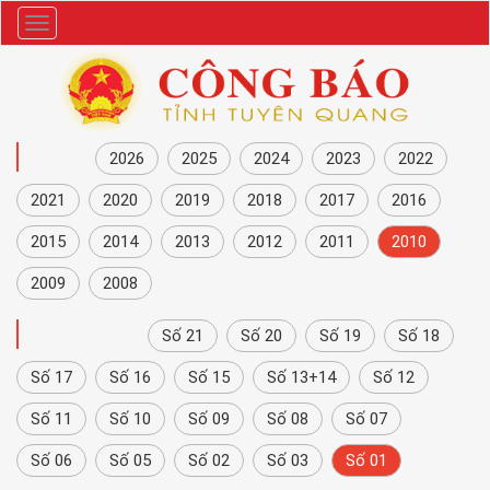
Danh
mục
NĂM
2026
2025
2024
2023
2022
2021
2020
2019
2018
2017
2016
2015
2014
2013
2012
2011
2010
2009
2008
CÔNG BÁO
Số 21
Số 20
Số 19
Số 18
Số 17
Số 16
Số 15
Số 13+14
Số 12
Số 11
Số 10
Số 09
Số 08
Số 07
Số 06
Số 05
Số 02
Số 03
Số 01