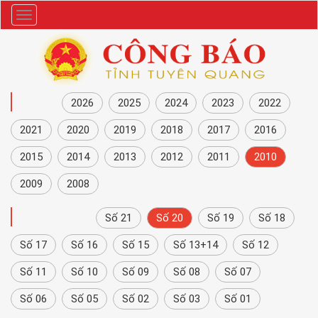
Danh
mục
NĂM
2026
2025
2024
2023
2022
2021
2020
2019
2018
2017
2016
2015
2014
2013
2012
2011
2010
2009
2008
CÔNG BÁO
Số 21
Số 20
Số 19
Số 18
Số 17
Số 16
Số 15
Số 13+14
Số 12
Số 11
Số 10
Số 09
Số 08
Số 07
Số 06
Số 05
Số 02
Số 03
Số 01