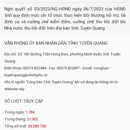
Nghị quyết số 05/2023/NQ-HĐND ngày 06/7/2023 của HĐND
tỉnh quy định mức chi tổ chức thực hiện bồi thường, hỗ trợ, tái
định cư và cưỡng chế kiểm đếm, cưỡng chế thu hồi đất khi
Nhà nước thu hồi đất trên địa bàn tỉnh Tuyên Quang
VĂN PHÒNG ỦY BAN NHÂN DÂN TỈNH TUYÊN QUANG
Địa chỉ: Số 160 đường Trần Hưng Đạo, phường Minh Xuân, tỉnh Tuyên
Quang
Điện thoại: 02073.822484 - Fax: 02073.822897 - Email: congbao-
tuyenquang@chinhphu.vn
Ghi rõ nguồn "Công báo Tỉnh Tuyên Quang" khi sử dụng lại thông tin từ
Website này
SỐ LƯỢT TRUY CẬP
Trong ngày:
1.784
Trong tháng:
31.902
Tổng số lượt:
28.285.758