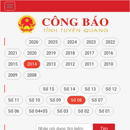
Danh
mục
NĂM
2026
2025
2024
2023
2022
2021
2020
2019
2018
2017
2016
2015
2014
2013
2012
2011
2010
2009
2008
CÔNG BÁO
Số 15
Số 14
Số 13
Số 12
Số 11
Số 10
Số 09
Số 08
Số 07
Số 06
Số 04+05
Số 03
Số 02
Số 01
TÌM KIẾM