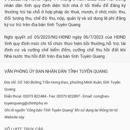
nhân dân tỉnh quy định diện tích nhà ở tối thiểu để đăng ký
thường trú tại chỗ ở hợp pháp do thuê, mượn, ở nhờ; mức thu,
đối tượng thu, chế độ thu, nộp, quản lý và sử dụng lệ phí đăng
ký cư trú trên địa bàn tỉnh Tuyên Quang
Nghị quyết số 05/2023/NQ-HĐND ngày 06/7/2023 của HĐND
tỉnh quy định mức chi tổ chức thực hiện bồi thường, hỗ trợ, tái
định cư và cưỡng chế kiểm đếm, cưỡng chế thu hồi đất khi
Nhà nước thu hồi đất trên địa bàn tỉnh Tuyên Quang
VĂN PHÒNG ỦY BAN NHÂN DÂN TỈNH TUYÊN QUANG
Địa chỉ: Số 160 đường Trần Hưng Đạo, phường Minh Xuân, tỉnh Tuyên
Quang
Điện thoại: 02073.822484 - Fax: 02073.822897 - Email: congbao-
tuyenquang@chinhphu.vn
Ghi rõ nguồn "Công báo Tỉnh Tuyên Quang" khi sử dụng lại thông tin từ
Website này
SỐ LƯỢT TRUY CẬP