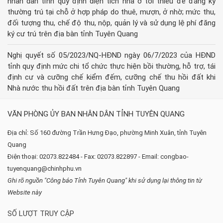
nhân dân tỉnh quy định diện tích nhà ở tối thiểu để đăng ký
thường trú tại chỗ ở hợp pháp do thuê, mượn, ở nhờ; mức thu,
đối tượng thu, chế độ thu, nộp, quản lý và sử dụng lệ phí đăng
ký cư trú trên địa bàn tỉnh Tuyên Quang
Nghị quyết số 05/2023/NQ-HĐND ngày 06/7/2023 của HĐND
tỉnh quy định mức chi tổ chức thực hiện bồi thường, hỗ trợ, tái
định cư và cưỡng chế kiểm đếm, cưỡng chế thu hồi đất khi
Nhà nước thu hồi đất trên địa bàn tỉnh Tuyên Quang
VĂN PHÒNG ỦY BAN NHÂN DÂN TỈNH TUYÊN QUANG
Địa chỉ: Số 160 đường Trần Hưng Đạo, phường Minh Xuân, tỉnh Tuyên
Quang
Điện thoại: 02073.822484 - Fax: 02073.822897 - Email: congbao-
tuyenquang@chinhphu.vn
Ghi rõ nguồn "Công báo Tỉnh Tuyên Quang" khi sử dụng lại thông tin từ
Website này
SỐ LƯỢT TRUY CẬP