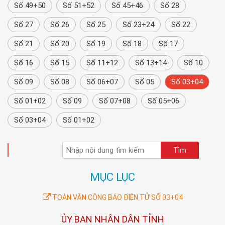
Số 49+50
Số 51+52
Số 45+46
Số 28
Số 27
Số 26
Số 25
Số 23+24
Số 22
Số 21
Số 20
Số 19
Số 18
Số 17
Số 16
Số 15
Số 11+12
Số 13+14
Số 10
Số 09
Số 08
Số 06+07
Số 05
Số 03+04
Số 01+02
Số 09
Số 07+08
Số 05+06
Số 03+04
Số 01+02
TÌM KIẾM
MỤC LỤC
TOÀN VĂN CÔNG BÁO ĐIỆN TỬ SỐ 03+04
ỦY BAN NHÂN DÂN TỈNH