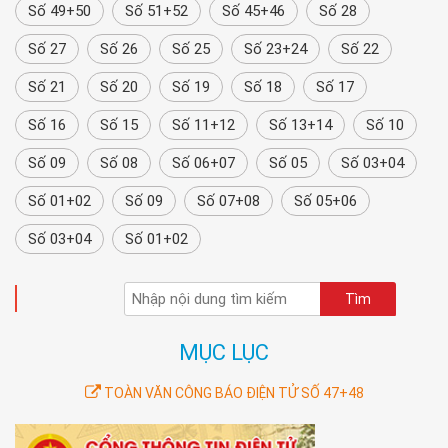
Số 49+50
Số 51+52
Số 45+46
Số 28
Số 27
Số 26
Số 25
Số 23+24
Số 22
Số 21
Số 20
Số 19
Số 18
Số 17
Số 16
Số 15
Số 11+12
Số 13+14
Số 10
Số 09
Số 08
Số 06+07
Số 05
Số 03+04
Số 01+02
Số 09
Số 07+08
Số 05+06
Số 03+04
Số 01+02
TÌM KIẾM
MỤC LỤC
TOÀN VĂN CÔNG BÁO ĐIỆN TỬ SỐ 47+48