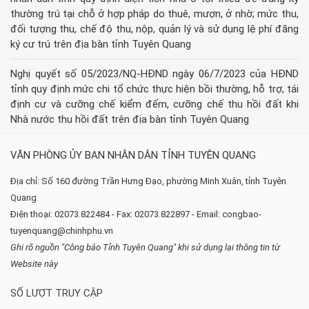
thường trú tại chỗ ở hợp pháp do thuê, mượn, ở nhờ; mức thu,
đối tượng thu, chế độ thu, nộp, quản lý và sử dụng lệ phí đăng
ký cư trú trên địa bàn tỉnh Tuyên Quang
Nghị quyết số 05/2023/NQ-HĐND ngày 06/7/2023 của HĐND
tỉnh quy định mức chi tổ chức thực hiện bồi thường, hỗ trợ, tái
định cư và cưỡng chế kiểm đếm, cưỡng chế thu hồi đất khi
Nhà nước thu hồi đất trên địa bàn tỉnh Tuyên Quang
VĂN PHÒNG ỦY BAN NHÂN DÂN TỈNH TUYÊN QUANG
Địa chỉ: Số 160 đường Trần Hưng Đạo, phường Minh Xuân, tỉnh Tuyên
Quang
Điện thoại: 02073.822484 - Fax: 02073.822897 - Email: congbao-
tuyenquang@chinhphu.vn
Ghi rõ nguồn "Công báo Tỉnh Tuyên Quang" khi sử dụng lại thông tin từ
Website này
SỐ LƯỢT TRUY CẬP