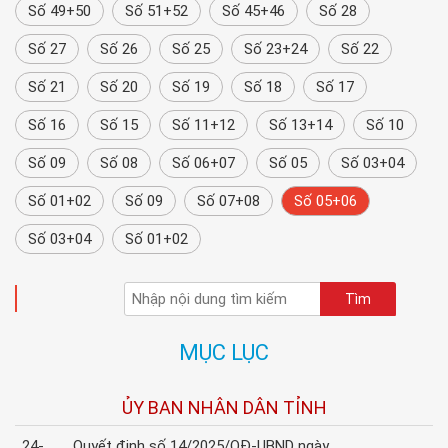
Số 49+50
Số 51+52
Số 45+46
Số 28
Số 27
Số 26
Số 25
Số 23+24
Số 22
Số 21
Số 20
Số 19
Số 18
Số 17
Số 16
Số 15
Số 11+12
Số 13+14
Số 10
Số 09
Số 08
Số 06+07
Số 05
Số 03+04
Số 01+02
Số 09
Số 07+08
Số 05+06
Số 03+04
Số 01+02
TÌM KIẾM
MỤC LỤC
ỦY BAN NHÂN DÂN TỈNH
24-
Quyết định số 14/2025/QĐ-UBND ngày