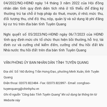
04/2022/NQ-HĐND ngày 14 tháng 3 năm 2022 của Hội đồng
nhân dân tỉnh quy định diện tích nhà ở tối thiểu để đăng ký
thường trú tại chỗ ở hợp pháp do thuê, mượn, ở nhờ; mức thu,
đối tượng thu, chế độ thu, nộp, quản lý và sử dụng lệ phí đăng
ký cư trú trên địa bàn tỉnh Tuyên Quang
Nghị quyết số 05/2023/NQ-HĐND ngày 06/7/2023 của HĐND
tỉnh quy định mức chi tổ chức thực hiện bồi thường, hỗ trợ, tái
định cư và cưỡng chế kiểm đếm, cưỡng chế thu hồi đất khi
Nhà nước thu hồi đất trên địa bàn tỉnh Tuyên Quang
VĂN PHÒNG ỦY BAN NHÂN DÂN TỈNH TUYÊN QUANG
Địa chỉ: Số 160 đường Trần Hưng Đạo, phường Minh Xuân, tỉnh Tuyên
Quang
Điện thoại: 02073.822484 - Fax: 02073.822897 - Email: congbao-
tuyenquang@chinhphu.vn
Ghi rõ nguồn "Công báo Tỉnh Tuyên Quang" khi sử dụng lại thông tin từ
Website này