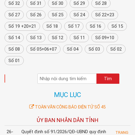
Số 32
Số 31
Số 30
Số 29
Số 28
Số 27
Số 26
Số 25
Số 24
Số 22+23
Số 19 +20+21
Số 18
Số 17
Số 16
Số 15
Số 14
Số 13
Số 12
Số 11
Số 09+10
Số 08
Số 05+06+07
Số 04
Số 03
Số 02
Số 01
TÌM KIẾM
MỤC LỤC
TOÀN VĂN CÔNG BÁO ĐIỆN TỬ SỐ 45
ỦY BAN NHÂN DÂN TỈNH
26-
Quyết định số 91/2026/QĐ-UBND quy định
TRANG