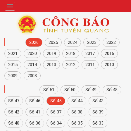
Danh
mục
NĂM
2026
2025
2024
2023
2022
2021
2020
2019
2018
2017
2016
2015
2014
2013
2012
2011
2010
2009
2008
CÔNG BÁO
Số 51
Số 50
Số 49
Số 48
Số 47
Số 46
Số 45
Số 44
Số 43
Số 42
Số 41
Số 37
Số 38
Số 39
Số 40
Số 36
Số 34
Số 35
Số 33