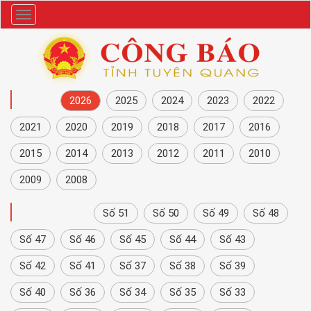
Danh
mục
NĂM
2026
2025
2024
2023
2022
2021
2020
2019
2018
2017
2016
2015
2014
2013
2012
2011
2010
2009
2008
CÔNG BÁO
Số 51
Số 50
Số 49
Số 48
Số 47
Số 46
Số 45
Số 44
Số 43
Số 42
Số 41
Số 37
Số 38
Số 39
Số 40
Số 36
Số 34
Số 35
Số 33