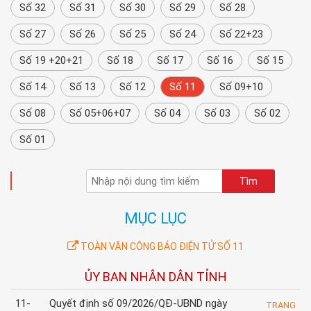
Số 32
Số 31
Số 30
Số 29
Số 28
Số 27
Số 26
Số 25
Số 24
Số 22+23
Số 19 +20+21
Số 18
Số 17
Số 16
Số 15
Số 14
Số 13
Số 12
Số 11
Số 09+10
Số 08
Số 05+06+07
Số 04
Số 03
Số 02
Số 01
TÌM KIẾM
MỤC LỤC
TOÀN VĂN CÔNG BÁO ĐIỆN TỬ SỐ 11
ỦY BAN NHÂN DÂN TỈNH
11-
Quyết định số 09/2026/QĐ-UBND ngày
TRANG