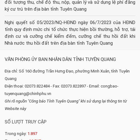
đối tượng thu, chế độ thu, nộp, quản lý và sử dụng lệ phí đăng
ký cư trú trên địa bàn tỉnh Tuyên Quang
Nghị quyết số 05/2023/NQ-HĐND ngày 06/7/2023 của HĐND
tỉnh quy định mức chi tổ chức thực hiện bồi thường, hỗ trợ, tái
định cư và cưỡng chế kiểm đếm, cưỡng chế thu hồi đất khi
Nhà nước thu hồi đất trên địa bàn tỉnh Tuyên Quang
VĂN PHÒNG ỦY BAN NHÂN DÂN TỈNH TUYÊN QUANG
Địa chỉ: Số 160 đường Trần Hưng Đạo, phường Minh Xuân, tỉnh Tuyên
Quang
Điện thoại: 02073.822484 - Fax: 02073.822897 - Email: congbao-
tuyenquang@chinhphu.vn
Ghi rõ nguồn "Công báo Tỉnh Tuyên Quang" khi sử dụng lại thông tin từ
Website này
SỐ LƯỢT TRUY CẬP
Trong ngày:
1.897