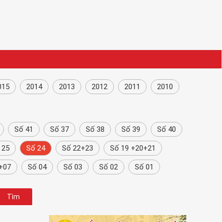
015
2014
2013
2012
2011
2010
Số 41
Số 37
Số 38
Số 39
Số 40
 25
Số 24
Số 22+23
Số 19 +20+21
+07
Số 04
Số 03
Số 02
Số 01