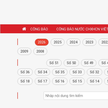
CÔNG BÁO
CÔNG BÁO NƯỚC CHXHCN VIỆ
NĂM
2026
2025
2024
2023
202
2009
2008
CÔNG BÁO
Số 51
Số 50
Số 49
Số 
Số 36
Số 34
Số 35
Số 33
Số 32
Số 18
Số 17
Số 16
Số 15
Số 14
TÌM KIẾM