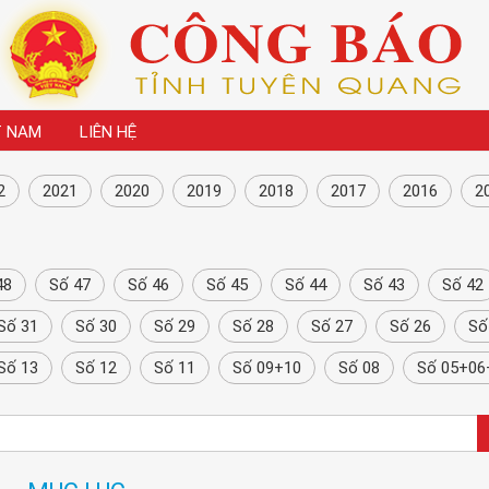
T NAM
LIÊN HỆ
2
2021
2020
2019
2018
2017
2016
2
48
Số 47
Số 46
Số 45
Số 44
Số 43
Số 42
Số 31
Số 30
Số 29
Số 28
Số 27
Số 26
Số
Số 13
Số 12
Số 11
Số 09+10
Số 08
Số 05+06