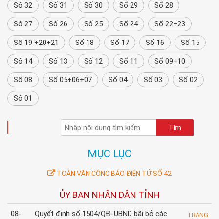
Số 32
Số 31
Số 30
Số 29
Số 28
Số 27
Số 26
Số 25
Số 24
Số 22+23
Số 19 +20+21
Số 18
Số 17
Số 16
Số 15
Số 14
Số 13
Số 12
Số 11
Số 09+10
Số 08
Số 05+06+07
Số 04
Số 03
Số 02
Số 01
TÌM KIẾM
MỤC LỤC
TOÀN VĂN CÔNG BÁO ĐIỆN TỬ SỐ 42
ỦY BAN NHÂN DÂN TỈNH
08-
Quyết định số 1504/QĐ-UBND bãi bỏ các
TRANG