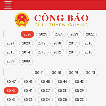
Danh
mục
NĂM
2026
2025
2024
2023
2022
2021
2020
2019
2018
2017
2016
2015
2014
2013
2012
2011
2010
2009
2008
CÔNG BÁO
Số 51
Số 50
Số 49
Số 48
Số 47
Số 46
Số 45
Số 44
Số 43
Số 42
Số 41
Số 37
Số 38
Số 39
Số 40
Số 36
Số 34
Số 35
Số 33