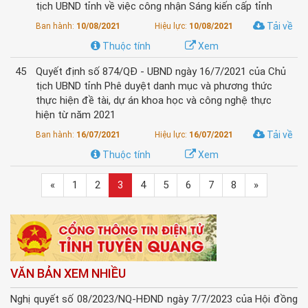
tịch UBND tỉnh về việc công nhận Sáng kiến cấp tỉnh
Tải về
Ban hành:
10/08/2021
Hiệu lực:
10/08/2021
Thuộc tính
Xem
45
Quyết định số 874/QĐ - UBND ngày 16/7/2021 của Chủ
tịch UBND tỉnh Phê duyệt danh mục và phương thức
thực hiện đề tài, dự án khoa học và công nghệ thực
hiện từ năm 2021
Tải về
Ban hành:
16/07/2021
Hiệu lực:
16/07/2021
Thuộc tính
Xem
«
1
2
3
4
5
6
7
8
»
VĂN BẢN XEM NHIỀU
Nghị quyết số 08/2023/NQ-HĐND ngày 7/7/2023 của Hội đồng