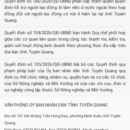
Quyết định số 106/2026/QĐ-UBND phân cấp thẩm quyền quyết
định hỗ trợ người lao động đi làm việc ở nước ngoài theo hợp
đồng đối với người lao động có nơi ở hiện tại tại tỉnh Tuyên
Quang.
Quyết định số 104/2026/QĐ-UBND ban hành Quy chế phối hợp
giữa các cơ quan liên quan trong công tác thanh tra, kiểm tra,
giám sát hoạt động kinh doanh theo phương thức đa cấp trên
địa bàn tỉnh Tuyên Quang.
Quyết định số 105/2026/QĐ-UBND bãi bỏ các Quyết định quy
phạm pháp luật của Ủy ban nhân dân tỉnh Tuyên Quang quy
định cụ thể chức năng, nhiệm vụ, quyền hạn và cơ cấu tổ chức
của Sở Nông nghiệp và Môi trường và của các chi cục, đơn vị
sự nghiệp công lập thuộc Sở Nông nghiệp và Môi trường.
VĂN PHÒNG ỦY BAN NHÂN DÂN TỈNH TUYÊN QUANG
Địa chỉ: Số 160 đường Trần Hưng Đạo, phường Minh Xuân, tỉnh Tuyên
Quang
Điện thoại: 02073.822484 - Fax: 02073.822897 - Email: congbao-