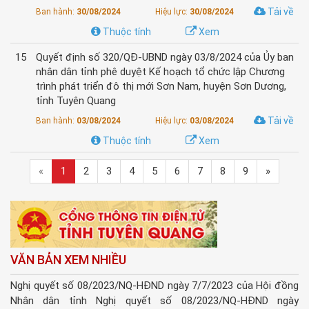
Tải về
Ban hành:
30/08/2024
Hiệu lực:
30/08/2024
Thuộc tính
Xem
15
Quyết định số 320/QĐ-UBND ngày 03/8/2024 của Ủy ban
nhân dân tỉnh phê duyệt Kế hoạch tổ chức lập Chương
trình phát triển đô thị mới Sơn Nam, huyện Sơn Dương,
tỉnh Tuyên Quang
Tải về
Ban hành:
03/08/2024
Hiệu lực:
03/08/2024
Thuộc tính
Xem
«
1
2
3
4
5
6
7
8
9
»
VĂN BẢN XEM NHIỀU
Nghị quyết số 08/2023/NQ-HĐND ngày 7/7/2023 của Hội đồng
Nhân dân tỉnh Nghị quyết số 08/2023/NQ-HĐND ngày