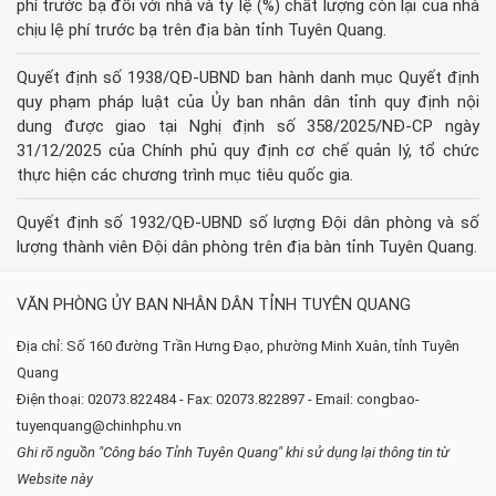
phí trước bạ đối với nhà và tỷ lệ (%) chất lượng còn lại của nhà
chịu lệ phí trước bạ trên địa bàn tỉnh Tuyên Quang.
Quyết định số 1938/QĐ-UBND ban hành danh mục Quyết định
quy phạm pháp luật của Ủy ban nhân dân tỉnh quy định nội
dung được giao tại Nghị định số 358/2025/NĐ-CP ngày
31/12/2025 của Chính phủ quy định cơ chế quản lý, tổ chức
thực hiện các chương trình mục tiêu quốc gia.
Quyết định số 1932/QĐ-UBND số lượng Đội dân phòng và số
lượng thành viên Đội dân phòng trên địa bàn tỉnh Tuyên Quang.
VĂN PHÒNG ỦY BAN NHÂN DÂN TỈNH TUYÊN QUANG
Địa chỉ: Số 160 đường Trần Hưng Đạo, phường Minh Xuân, tỉnh Tuyên
Quang
Điện thoại: 02073.822484 - Fax: 02073.822897 - Email: congbao-
tuyenquang@chinhphu.vn
Ghi rõ nguồn "Công báo Tỉnh Tuyên Quang" khi sử dụng lại thông tin từ
Website này