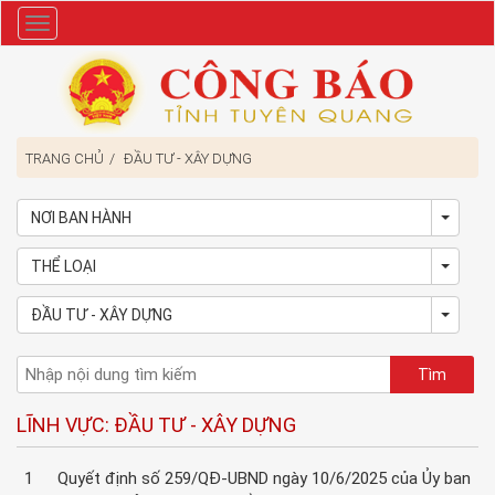
Danh
mục
TRANG CHỦ
ĐẦU TƯ - XÂY DỰNG
NƠI BAN HÀNH
Toggl
THỂ LOẠI
Toggl
ĐẦU TƯ - XÂY DỰNG
Toggl
LĨNH VỰC: ĐẦU TƯ - XÂY DỰNG
1
Quyết định số 259/QĐ-UBND ngày 10/6/2025 của Ủy ban