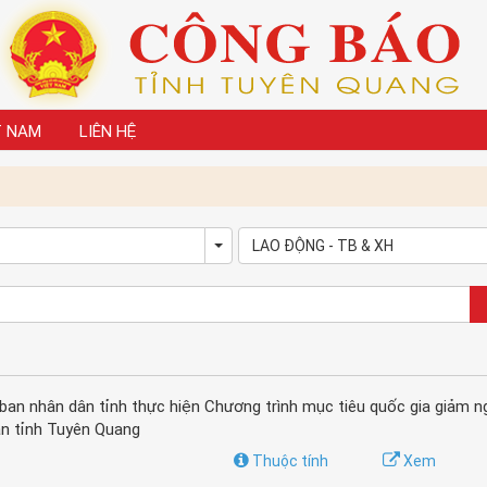
T NAM
LIÊN HỆ
LAO ĐỘNG - TB & XH
own
Toggle Dropdown
an nhân dân tỉnh thực hiện Chương trình mục tiêu quốc gia giảm 
àn tỉnh Tuyên Quang
Thuộc tính
Xem