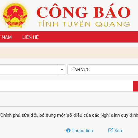
T NAM
LIÊN HỆ
LĨNH VỰC
own
Toggle Dropdown
hính phủ sửa đổi, bổ sung một số điều của các Nghị định quy định 
Thuộc tính
Xem