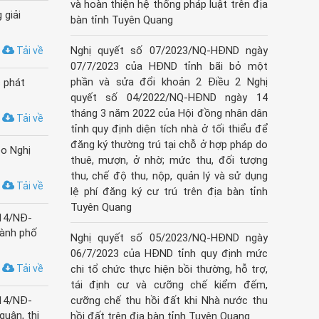
và hoàn thiện hệ thống pháp luật trên địa
 giải
bàn tỉnh Tuyên Quang
Nghị quyết số 07/2023/NQ-HĐND ngày
Tải về
07/7/2023 của HĐND tỉnh bãi bỏ một
phần và sửa đổi khoản 2 Điều 2 Nghị
 phát
quyết số 04/2022/NQ-HĐND ngày 14
tháng 3 năm 2022 của Hội đồng nhân dân
Tải về
tỉnh quy định diện tích nhà ở tối thiểu để
đăng ký thường trú tại chỗ ở hợp pháp do
eo Nghị
thuê, mượn, ở nhờ; mức thu, đối tượng
thu, chế độ thu, nộp, quản lý và sử dụng
Tải về
lệ phí đăng ký cư trú trên địa bàn tỉnh
Tuyên Quang
014/NĐ-
hành phố
Nghị quyết số 05/2023/NQ-HĐND ngày
06/7/2023 của HĐND tỉnh quy định mức
Tải về
chi tổ chức thực hiện bồi thường, hỗ trợ,
tái định cư và cưỡng chế kiểm đếm,
014/NĐ-
cưỡng chế thu hồi đất khi Nhà nước thu
uận, thị
hồi đất trên địa bàn tỉnh Tuyên Quang