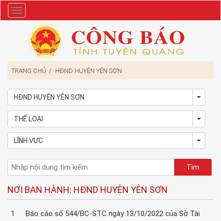
Danh
mục
TRANG CHỦ
HĐND HUYỆN YÊN SƠN
HĐND HUYỆN YÊN SƠN
Toggl
THỂ LOẠI
Toggl
LĨNH VỰC
Toggl
NƠI BAN HÀNH: HĐND HUYỆN YÊN SƠN
1
Báo cáo số 544/BC-STC ngày 13/10/2022 của Sở Tài