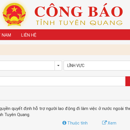
T NAM
LIÊN HỆ
LĨNH VỰC
own
Toggle Dropdown
yền quyết định hỗ trợ người lao động đi làm việc ở nước ngoài th
ỉnh Tuyên Quang.
Thuộc tính
Xem