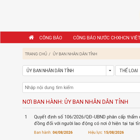
CÔNG BÁO
CÔNG BÁO NƯỚC CHXHCN VIỆ
TRANG CHỦ
ỦY BAN NHÂN DÂN TỈNH
ỦY BAN NHÂN DÂN TỈNH
THỂ LOẠI
Toggle Dropd
NƠI BAN HÀNH: ỦY BAN NHÂN DÂN TỈNH
1
Quyết định số 106/2026/QĐ-UBND phân cấp thẩm qu
đồng đối với người lao động có nơi ở hiện tại tại t
Ban hành:
04/08/2026
Hiệu lực:
15/08/2026