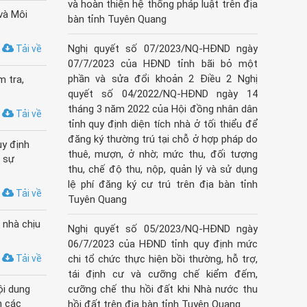
và hoàn thiện hệ thống pháp luật trên địa
và Môi
bàn tỉnh Tuyên Quang
Nghị quyết số 07/2023/NQ-HĐND ngày
Tải về
07/7/2023 của HĐND tỉnh bãi bỏ một
phần và sửa đổi khoản 2 Điều 2 Nghị
m tra,
quyết số 04/2022/NQ-HĐND ngày 14
tháng 3 năm 2022 của Hội đồng nhân dân
Tải về
tỉnh quy định diện tích nhà ở tối thiểu để
đăng ký thường trú tại chỗ ở hợp pháp do
uy định
thuê, mượn, ở nhờ; mức thu, đối tượng
ị sự
thu, chế độ thu, nộp, quản lý và sử dụng
lệ phí đăng ký cư trú trên địa bàn tỉnh
Tải về
Tuyên Quang
 nhà chịu
Nghị quyết số 05/2023/NQ-HĐND ngày
06/7/2023 của HĐND tỉnh quy định mức
Tải về
chi tổ chức thực hiện bồi thường, hỗ trợ,
tái định cư và cưỡng chế kiểm đếm,
ội dung
cưỡng chế thu hồi đất khi Nhà nước thu
n các
hồi đất trên địa bàn tỉnh Tuyên Quang