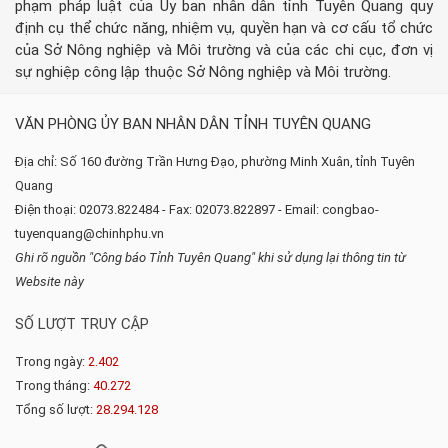
phạm pháp luật của Ủy ban nhân dân tỉnh Tuyên Quang quy
định cụ thể chức năng, nhiệm vụ, quyền hạn và cơ cấu tổ chức
của Sở Nông nghiệp và Môi trường và của các chi cục, đơn vị
sự nghiệp công lập thuộc Sở Nông nghiệp và Môi trường.
VĂN PHÒNG ỦY BAN NHÂN DÂN TỈNH TUYÊN QUANG
Địa chỉ: Số 160 đường Trần Hưng Đạo, phường Minh Xuân, tỉnh Tuyên
Quang
Điện thoại: 02073.822484 - Fax: 02073.822897 - Email: congbao-
tuyenquang@chinhphu.vn
Ghi rõ nguồn "Công báo Tỉnh Tuyên Quang" khi sử dụng lại thông tin từ
Website này
SỐ LƯỢT TRUY CẬP
Trong ngày:
2.402
Trong tháng:
40.272
Tổng số lượt:
28.294.128