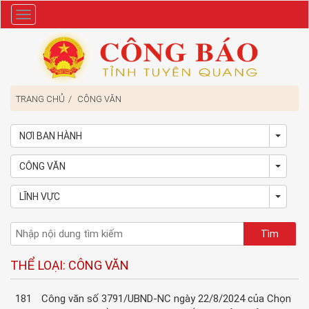
Danh
mục
TRANG CHỦ
CÔNG VĂN
NƠI BAN HÀNH
Toggl
CÔNG VĂN
Toggl
LĨNH VỰC
Toggl
THỂ LOẠI: CÔNG VĂN
181
Công văn số 3791/UBND-NC ngày 22/8/2024 của Chọn