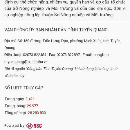
định cụ thể chức năng, nhiệm vụ, quyền hạn và cơ cấu tổ chức
của Sở Nông nghiệp và Môi trường và của các chi cục, đơn vị
sự nghiệp công lập thuộc Sở Nông nghiệp và Môi trường.
VĂN PHÒNG ỦY BAN NHÂN DÂN TỈNH TUYÊN QUANG
Địa chỉ: Số 160 đường Trần Hưng Đạo, phường Minh Xuân, tỉnh Tuyên
Quang
Điện thoại: 02073.822484 - Fax: 02073.822897 - Email: congbao-
tuyenquang@chinhphu.vn
Ghi rõ nguồn "Công báo Tỉnh Tuyên Quang" khi sử dụng lại thông tin từ
Website này
SỐ LƯỢT TRUY CẬP
Trong ngày:
3.421
Trong tháng:
29.977
Tổng số lượt:
28.283.833
Powered by