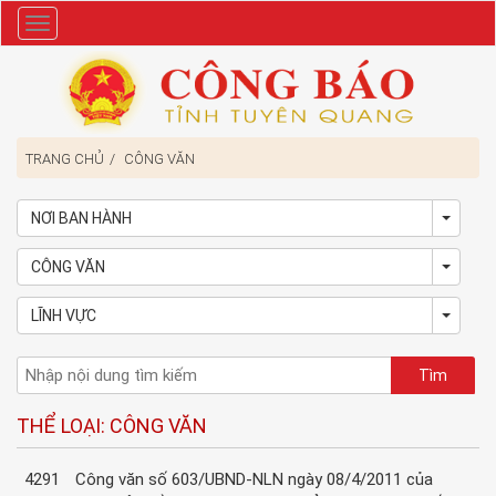
Danh
mục
TRANG CHỦ
CÔNG VĂN
NƠI BAN HÀNH
Toggl
CÔNG VĂN
Toggl
LĨNH VỰC
Toggl
THỂ LOẠI: CÔNG VĂN
4291
Công văn số 603/UBND-NLN ngày 08/4/2011 của