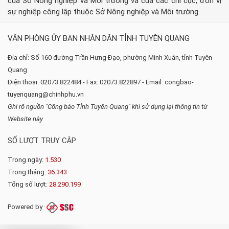
của Sở Nông nghiệp và Môi trường và của các chi cục, đơn vị
sự nghiệp công lập thuộc Sở Nông nghiệp và Môi trường.
VĂN PHÒNG ỦY BAN NHÂN DÂN TỈNH TUYÊN QUANG
Địa chỉ: Số 160 đường Trần Hưng Đạo, phường Minh Xuân, tỉnh Tuyên
Quang
Điện thoại: 02073.822484 - Fax: 02073.822897 - Email: congbao-
tuyenquang@chinhphu.vn
Ghi rõ nguồn "Công báo Tỉnh Tuyên Quang" khi sử dụng lại thông tin từ
Website này
SỐ LƯỢT TRUY CẬP
Trong ngày:
1.530
Trong tháng:
36.343
Tổng số lượt:
28.290.199
Powered by