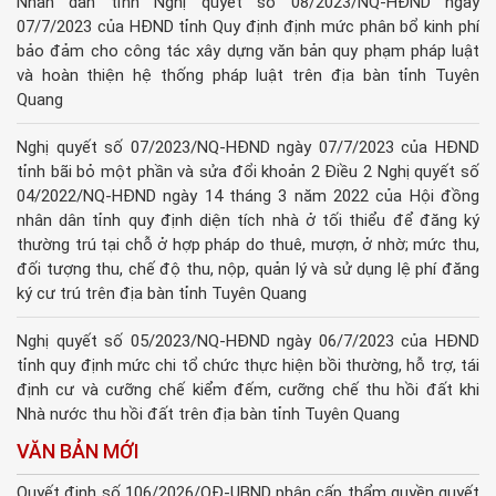
Nhân dân tỉnh Nghị quyết số 08/2023/NQ-HĐND ngày
07/7/2023 của HĐND tỉnh Quy định định mức phân bổ kinh phí
bảo đảm cho công tác xây dựng văn bản quy phạm pháp luật
và hoàn thiện hệ thống pháp luật trên địa bàn tỉnh Tuyên
Quang
Nghị quyết số 07/2023/NQ-HĐND ngày 07/7/2023 của HĐND
tỉnh bãi bỏ một phần và sửa đổi khoản 2 Điều 2 Nghị quyết số
04/2022/NQ-HĐND ngày 14 tháng 3 năm 2022 của Hội đồng
nhân dân tỉnh quy định diện tích nhà ở tối thiểu để đăng ký
thường trú tại chỗ ở hợp pháp do thuê, mượn, ở nhờ; mức thu,
đối tượng thu, chế độ thu, nộp, quản lý và sử dụng lệ phí đăng
ký cư trú trên địa bàn tỉnh Tuyên Quang
Nghị quyết số 05/2023/NQ-HĐND ngày 06/7/2023 của HĐND
tỉnh quy định mức chi tổ chức thực hiện bồi thường, hỗ trợ, tái
định cư và cưỡng chế kiểm đếm, cưỡng chế thu hồi đất khi
Nhà nước thu hồi đất trên địa bàn tỉnh Tuyên Quang
VĂN BẢN MỚI
Quyết định số 106/2026/QĐ-UBND phân cấp thẩm quyền quyết