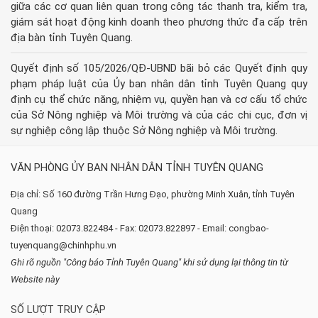
giữa các cơ quan liên quan trong công tác thanh tra, kiểm tra,
giám sát hoạt động kinh doanh theo phương thức đa cấp trên
địa bàn tỉnh Tuyên Quang.
Quyết định số 105/2026/QĐ-UBND bãi bỏ các Quyết định quy
phạm pháp luật của Ủy ban nhân dân tỉnh Tuyên Quang quy
định cụ thể chức năng, nhiệm vụ, quyền hạn và cơ cấu tổ chức
của Sở Nông nghiệp và Môi trường và của các chi cục, đơn vị
sự nghiệp công lập thuộc Sở Nông nghiệp và Môi trường.
VĂN PHÒNG ỦY BAN NHÂN DÂN TỈNH TUYÊN QUANG
Địa chỉ: Số 160 đường Trần Hưng Đạo, phường Minh Xuân, tỉnh Tuyên
Quang
Điện thoại: 02073.822484 - Fax: 02073.822897 - Email: congbao-
tuyenquang@chinhphu.vn
Ghi rõ nguồn "Công báo Tỉnh Tuyên Quang" khi sử dụng lại thông tin từ
Website này
SỐ LƯỢT TRUY CẬP