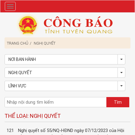
Danh
mục
TRANG CHỦ
NGHỊ QUYẾT
NƠI BAN HÀNH
Toggl
NGHỊ QUYẾT
Toggl
LĨNH VỰC
Toggl
THỂ LOẠI: NGHỊ QUYẾT
121
Nghị quyết số 55/NQ-HĐND ngày 07/12/2023 của Hội